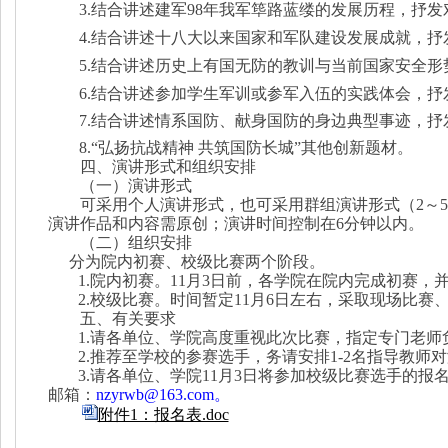
3.结合讲述建军98年我军筚路蓝缕的发展历程，抒
发
4.结合讲述十八大以来国家和军队建设发展成
就，抒
5.结合讲述历史上有国无防的教训与当前国家安全形
6.结合讲述参加学生军训或参军入伍的实践体会，抒
7.结合讲述情系国防、献身国防的身边典
型事迹，抒
8.“弘扬抗战精神 共筑国防长城”其他创新题材。
四、演讲形式和组织安排
（一）演讲形式
可采用个人演讲形式，也可采用群组演讲形式（2～5
演讲作品和内容需原创；演讲时间控制在6分钟以内。
（二）组织安排
分为院内初赛、校级比赛两个阶段。
1.院内初赛。11月3日前，各学院在院内完成初赛，
2.校级比赛。时间暂定11月6日左右，采取现场比
五、有关要求
1.请各单位、学院高度重视此次比赛，指定专门老
2.
推荐至学校的参赛选手，务请安排1
-
2名指导教师对
3
.请各单位、学院11月3日将参加校级比赛选手的报
邮箱：
nzyrwb@163.com。
附件1：报名表.doc