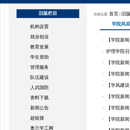
旧版栏目
首页
旧
当前位置:
学院风
机构设置
就业创业
【学院新闻
・
教育发展
护理学院召
・
学生资助
【学院新闻
・
管理服务
【学院新闻
・
队伍建设
【学风建设
・
人武国防
【学院新闻】
・
资料下载
新闻公告
【学院新闻
・
超链接
【学院新闻
・
奥兰学工网