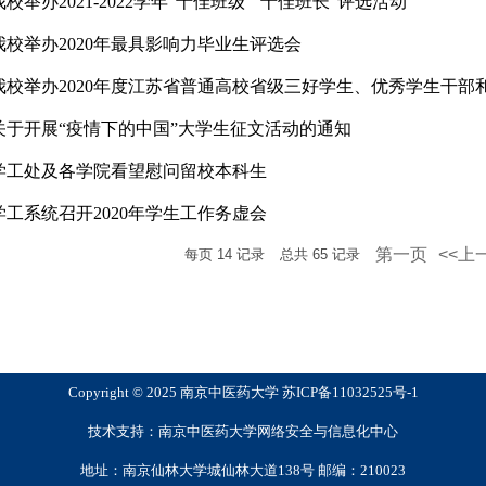
我校举办2021-2022学年“十佳班级”“十佳班长”评选活动
我校举办2020年最具影响力毕业生评选会
我校举办2020年度江苏省普通高校省级三好学生、优秀学生干部和先
关于开展“疫情下的中国”大学生征文活动的通知
学工处及各学院看望慰问留校本科生
学工系统召开2020年学生工作务虚会
第一页
<<上
每页
14
记录
总共
65
记录
Copyright © 2025 南京中医药大学 苏ICP备11032525号-1
技术支持：南京中医药大学网络安全与信息化中心
地址：南京仙林大学城仙林大道138号 邮编：210023