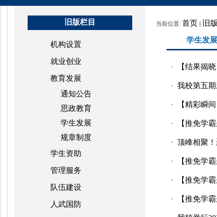
旧版栏目
首页
旧
当前位置:
学生发
机构设置
就业创业
【结果揭晓
・
教育发展
我校第五期
・
通知公告
【精彩瞬间
・
思政教育
学生发展
【推免学霸
・
规章制度
顶峰相聚！聚
・
学生资助
【推免学霸
・
管理服务
【推免学霸
・
队伍建设
【推免学霸来
・
人武国防